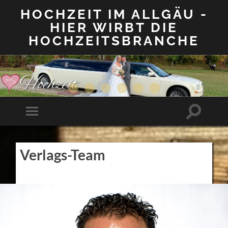
HOCHZEIT IM ALLGÄU -
HIER WIRBT DIE
HOCHZEITSBRANCHE
Suchfeld
Mobile-
ein-/aus
Menü
ein-/ausblenden
Verlags-Team