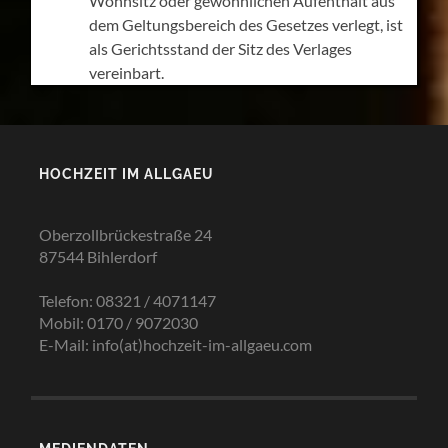
Wohnsitz oder gewöhnlichen Aufenthalt aus
dem Geltungsbereich des Gesetzes verlegt, ist
als Gerichtsstand der Sitz des Verlages
vereinbart.
HOCHZEIT IM ALLGAEU
Oberzollbrückestraße 24
87544 Bihlerdorf
Telefon: 08321 / 4071147
Mobil: 0170 / 9072030
E-Mail: info(at)hochzeit-im-allgaeu.com